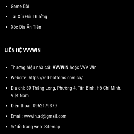
Game Bài
Tài Xỉu Đổi Thưởng
Xóc Đĩa Ăn Tiền
LIÊN HỆ VVVWIN
Thương hiệu nhà cái:
VVVWIN
hoặc VVV Win
Website:
https://red-bottoms.com.co/
Địa chỉ:
89 Thăng Long, Phường 4, Tân Bình, Hồ Chí Minh,
Việt Nam
Điện thoại: 0962179379
Email:
vvvwin.ad@gmail.com
Sơ đồ trang web:
Sitemap