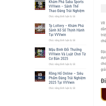
Gaming
Khám Phá Saba Sports
06
–
VVVwin – Sảnh Thể
Th1
Sảnh
Thao Đáng Trải Nghiệm
Live
ở
Chức năng bình luận bị tắt
Casino
Khám
Độc
VR 
Phá
Đáo
Tp Lottery – Khám Phá
05
dẫn
Saba
Tại
Sảnh Xổ Số Thịnh Hành
Th1
Sports
VVVwin
Tại VVVwin
tri
VVVwin
chứ
ở
Chức năng bình luận bị tắt
–
Tp
Sảnh
Lottery
Thể
Mậu Binh Đổi Thưởng
04
Đặc
–
Thao
VVVwin Và Luật Chơi Từ
Th1
Khám
Đáng
dựn
Cơ Bản 2025
Phá
Trải
cho
ở
Chức năng bình luận bị tắt
Sảnh
Nghiệm
Mậu
Xổ
giả
Binh
Số
Rồng Hổ Online – Siêu
03
Đổi
Thịnh
Phẩm Đáng Trải Nghiệm
Th1
Đi
Thưởng
Hành
2025 Tại VVVwin
VVVwin
Tại
ở
Chức năng bình luận bị tắt
Và
VVVwin
Rồng
Luật
Hổ
Chơi
Online
Từ
–
Cơ