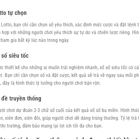
tto tự chọn
 Lotto, bạn chỉ cần chọn số yêu thích, xác định mức cược và đặt lệnh t
 hợp với những người chơi yêu thích sự tự do và chiến lược riêng. Hì
tham gia bất kỳ lúc nào trong ngày.
 số siêu tốc
c thiết kế cho những ai muốn trải nghiệm nhanh, xổ số siêu tốc có các
t. Bạn chỉ cần chọn số và đặt cược, kết quả sẽ trả về ngay sau mỗi phi
, đây là hình thức lý tưởng cho người chơi bận rộn.
 đề truyền thống
ời chơi dự đoán 2-3 chữ số cuối của kết quả xổ số ba miền. Hình thức
n, xiên đơn, xiên đôi, giúp người chơi dễ dàng trúng thưởng. Tỷ lệ tr
 thị trường, đảm bảo mang lại lợi ích tối đa cho bạn.