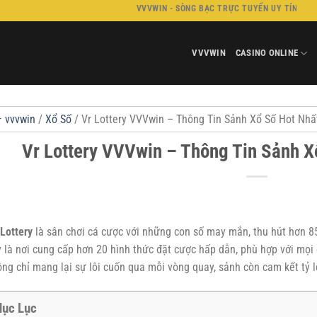
VVVWIN - SÒNG BẠC TRỰC TUYẾN UY TÍN TẠI VIỆT NAM | CHƠI
VVVWIN
CASINO ONLINE
 vvvwin
/
Xổ Số
/
Vr Lottery VVVwin – Thông Tin Sảnh Xổ Số Hot Nhấ
Vr Lottery VVVwin – Thông Tin Sảnh X
Lottery
là sân chơi cá cược với những con số may mắn, thu hút hơn 85
 là nơi cung cấp hơn 20 hình thức đặt cược hấp dẫn, phù hợp với mọi 
ng chỉ mang lại sự lôi cuốn qua mỗi vòng quay, sảnh còn cam kết tỷ
ục Lục