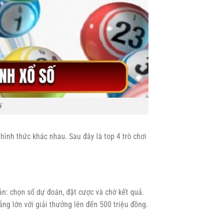
ố
hình thức khác nhau. Sau đây là top 4 trò chơi
n: chọn số dự đoán, đặt cược và chờ kết quả.
ng lớn với giải thưởng lên đến 500 triệu đồng.