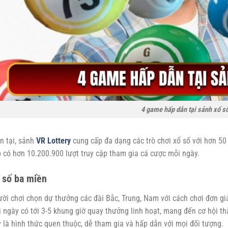
4 game hấp dẫn tại sảnh xổ s
n tại, sảnh
VR Lottery
cung cấp đa dạng các trò chơi xổ số với hơn 50 
 có hơn 10.200.900 lượt truy cập tham gia cá cược mỗi ngày.
 số ba miền
ời chơi chọn dự thưởng các đài Bắc, Trung, Nam với cách chơi đơn giả
 ngày có tới 3-5 khung giờ quay thưởng linh hoạt, mang đến cơ hội thắ
 là hình thức quen thuộc, dễ tham gia và hấp dẫn với mọi đối tượng.