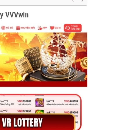
ery VVVwin