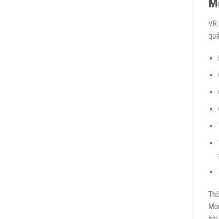
Mộ
VR 
quả
Thô
Mon
bài