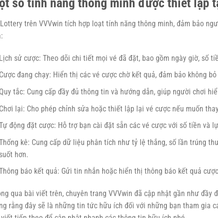
t số tính năng thông minh được thiết lập 
Lottery trên VVVwin tích hợp loạt tính năng thông minh, đảm bảo ngư
:
Lịch sử cược: Theo dõi chi tiết mọi vé đã đặt, bao gồm ngày giờ, số ti
Cược đang chạy: Hiển thị các vé cược chờ kết quả, đảm bảo không bỏ l
Quy tắc: Cung cấp đầy đủ thông tin và hướng dẫn, giúp người chơi hiểu
Chơi lại: Cho phép chỉnh sửa hoặc thiết lập lại vé cược nếu muốn thay
Tự động đặt cược: Hỗ trợ bạn cài đặt sẵn các vé cược với số tiền và lự
Thống kê: Cung cấp dữ liệu phân tích như tỷ lệ thắng, số lần trúng t
suốt hơn.
Thông báo kết quả: Gửi tin nhắn hoặc hiển thị thông báo kết quả cượ
ng qua bài viết trên, chuyên trang VVVwin đã cập nhật gần như đầy đ
g rằng đây sẽ là những tin tức hữu ích đối với những bạn tham gia c
 viết tiếp theo để cập nhật nhanh các thông tin hữu ích nhé.