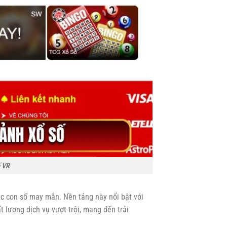
ố VR
ác con số may mắn. Nền tảng này nổi bật với
 lượng dịch vụ vượt trội, mang đến trải