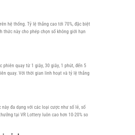
rên hệ thống. Tỷ lệ thắng cao tới 70%, đặc biệt
nh thức này cho phép chọn số không giới hạn
 phiên quay từ 1 giây, 30 giây, 1 phút, đến 5
ên quay. Với thời gian linh hoạt và tỷ lệ thắng
 này đa dạng với các loại cược như số lẻ, số
ả thưởng tại VR Lottery luôn cao hơn 10-20% so