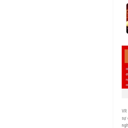
Siêu
Bản
Phẩm
2025
Đáng
Trải
Nghiệm
2025
Tại
VVVwin
VR 
sự 
ngh