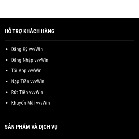
Online
Chơi
–
Từ
Siêu
Cơ
Phẩm
Bản
Đáng
2025
Trải
HỖ TRỢ KHÁCH HÀNG
Nghiệm
2025
Tại
Đăng Ký vvvWin
VVVwin
Đăng Nhập vvvWin
Tải App vvvWin
Nạp Tiền vvvWin
Rút Tiền vvvWin
Khuyến Mãi vvvWin
SẢN PHẨM VÀ DỊCH VỤ