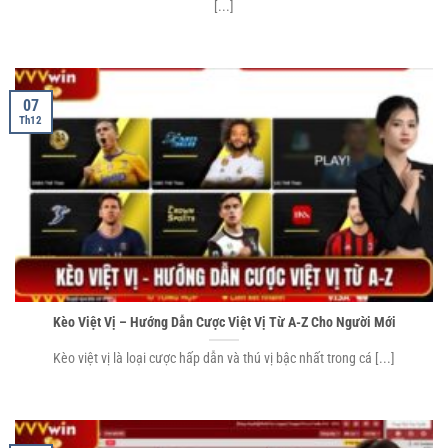
[...]
07
Th12
Kèo Việt Vị – Hướng Dẫn Cược Việt Vị Từ A-Z Cho Người Mới
Kèo việt vị là loại cược hấp dẫn và thú vị bậc nhất trong cá [...]