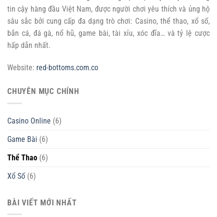
tin cậy hàng đầu Việt Nam, được người chơi yêu thích và ủng hộ
sâu sắc bởi cung cấp đa dạng trò chơi: Casino, thể thao, xổ số,
bắn cá, đá gà, nổ hũ, game bài, tài xỉu, xóc đĩa… và tỷ lệ cược
hấp dẫn nhất.
Website:
red-bottoms.com.co
CHUYÊN MỤC CHÍNH
Casino Online
(6)
Game Bài
(6)
Thể Thao
(6)
Xổ Số
(6)
BÀI VIẾT MỚI NHẤT