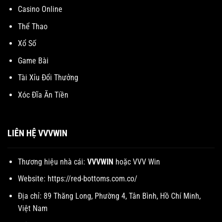
Casino Online
Thể Thao
Xổ Số
Game Bài
Tài Xỉu Đổi Thưởng
Xóc Đĩa Ăn Tiền
LIÊN HỆ VVVWIN
Thương hiệu nhà cái:
VVVWIN
hoặc VVV Win
Website:
https://red-bottoms.com.co/
Địa chỉ:
89 Thăng Long, Phường 4, Tân Bình, Hồ Chí Minh,
Việt Nam