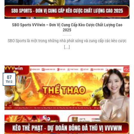
SBO Sports VVVwin – Đơn Vị Cung Cấp Kèo Cược Chất Lượng Cao
2025
SBO Sports là một trong những nhà phát sóng và cung cấp các kèo cược
[...]
07
Th12