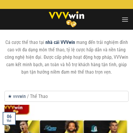
Chuyển
đến
nội
dung
Cá cược thể thao tại
nhà cái VVVwin
mang đến trải nghiệm đỉnh
cao với đa dạng môn thể thao, tỷ lệ cược hấp dẫn và nền tảng
công nghệ hiện đại. Được cấp phép hoạt động hợp pháp, VVVwin
cam kết minh bạch, an toàn và hỗ trợ khách hàng tận tình, giúp
bạn tận hưởng niềm đam mê thể thao trọn vẹn.
★ vvvwin
/
Thể Thao
06
Th1