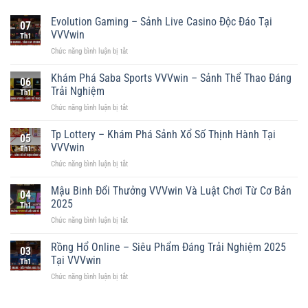
Evolution Gaming – Sảnh Live Casino Độc Đáo Tại
07
VVVwin
Th1
ở
Chức năng bình luận bị tắt
Evolution
Gaming
Khám Phá Saba Sports VVVwin – Sảnh Thể Thao Đáng
06
–
Trải Nghiệm
Th1
Sảnh
ở
Chức năng bình luận bị tắt
Live
Khám
Casino
Phá
Tp Lottery – Khám Phá Sảnh Xổ Số Thịnh Hành Tại
Độc
05
Saba
Đáo
VVVwin
Th1
Sports
Tại
ở
Chức năng bình luận bị tắt
VVVwin
VVVwin
Tp
–
Lottery
Mậu Binh Đổi Thưởng VVVwin Và Luật Chơi Từ Cơ Bản
Sảnh
04
–
Thể
2025
Th1
Khám
Thao
ở
Chức năng bình luận bị tắt
Phá
Đáng
Mậu
Sảnh
Trải
Binh
Rồng Hổ Online – Siêu Phẩm Đáng Trải Nghiệm 2025
Xổ
Nghiệm
03
Đổi
Số
Tại VVVwin
Th1
Thưởng
Thịnh
ở
Chức năng bình luận bị tắt
VVVwin
Hành
Rồng
Và
Tại
Hổ
Luật
VVVwin