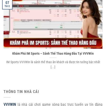
07
Th12
Khám Phá IM Sports – Sảnh Thể Thao Hàng Đầu Tại VVVWin
IM Sports VVVWin là sảnh thể thao ăn khách và được tin tưởng bậc nhất
[...]
THÔNG TIN NHÀ CÁI
VVVWIN
là nhà cái chơi game sòng bạc trực tuyến uy tín đáng