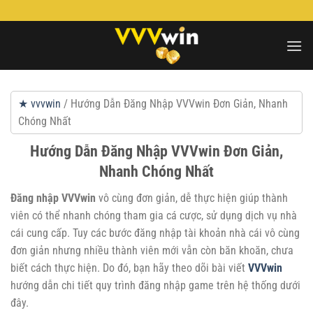
Chuyển
đến
nội
dung
★ vvvwin
/
Hướng Dẫn Đăng Nhập VVVwin Đơn Giản, Nhanh
Chóng Nhất
Hướng Dẫn Đăng Nhập VVVwin Đơn Giản,
Nhanh Chóng Nhất
Đăng nhập VVVwin
vô cùng đơn giản, dễ thực hiện giúp thành
viên có thể nhanh chóng tham gia cá cược, sử dụng dịch vụ nhà
cái cung cấp. Tuy các bước đăng nhập tài khoản nhà cái vô cùng
đơn giản nhưng nhiều thành viên mới vẫn còn băn khoăn, chưa
biết cách thực hiện. Do đó, bạn hãy theo dõi bài viết
VVVwin
hướng dẫn chi tiết quy trình đăng nhập game trên hệ thống dưới
đây.