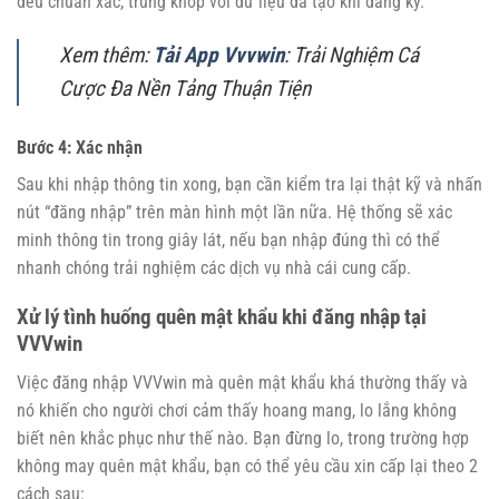
đều chuẩn xác, trùng khớp với dữ liệu đã tạo khi đăng ký.
Xem thêm:
Tải App Vvvwin
: Trải Nghiệm Cá
Cược Đa Nền Tảng Thuận Tiện
Bước 4: Xác nhận
Sau khi nhập thông tin xong, bạn cần kiểm tra lại thật kỹ và nhấn
nút “đăng nhập” trên màn hình một lần nữa. Hệ thống sẽ xác
minh thông tin trong giây lát, nếu bạn nhập đúng thì có thể
nhanh chóng trải nghiệm các dịch vụ nhà cái cung cấp.
Xử lý tình huống quên mật khẩu khi đăng nhập tại
VVVwin
Việc đăng nhập VVVwin mà quên mật khẩu khá thường thấy và
nó khiến cho người chơi cảm thấy hoang mang, lo lắng không
biết nên khắc phục như thế nào. Bạn đừng lo, trong trường hợp
không may quên mật khẩu, bạn có thể yêu cầu xin cấp lại theo 2
cách sau: