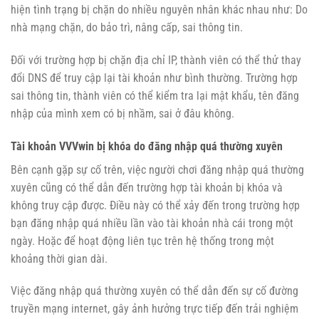
hiện tình trạng bị chặn do nhiều nguyên nhân khác nhau như: Do
nhà mạng chặn, do bảo trì, nâng cấp, sai thông tin.
Đối với trường hợp bị chặn địa chỉ IP, thành viên có thể thử thay
đổi DNS để truy cập lại tài khoản như bình thường. Trường hợp
sai thông tin, thành viên có thể kiểm tra lại mật khẩu, tên đăng
nhập của mình xem có bị nhầm, sai ở đâu không.
Tài khoản VVVwin bị khóa do đăng nhập quá thường xuyên
Bên cạnh gặp sự cố trên, việc người chơi đăng nhập quá thường
xuyên cũng có thể dẫn đến trường hợp tài khoản bị khóa và
không truy cập được. Điều này có thể xảy đến trong trường hợp
bạn đăng nhập quá nhiều lần vào tài khoản nhà cái trong một
ngày. Hoặc để hoạt động liên tục trên hệ thống trong một
khoảng thời gian dài.
Việc đăng nhập quá thường xuyên có thể dẫn đến sự cố đường
truyền mạng internet, gây ảnh hưởng trực tiếp đến trải nghiệm