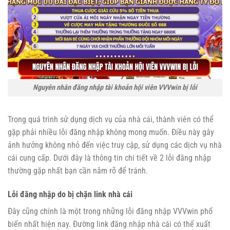
Nguyên nhân đăng nhập tài khoản hội viên VVVwin bị lỗi
Trong quá trình sử dụng dịch vụ của nhà cái, thành viên có thể
gặp phải nhiều lỗi đăng nhập không mong muốn. Điều này gây
ảnh hưởng không nhỏ đến việc truy cập, sử dụng các dịch vụ nhà
cái cung cấp. Dưới đây là thông tin chi tiết về 2 lỗi đăng nhập
thường gặp nhất bạn cần nắm rõ để tránh.
Lỗi đăng nhập do bị chặn link nhà cái
Đây cũng chính là một trong những lỗi đăng nhập VVVwin phổ
biến nhất hiện nay. Đường link đăng nhập nhà cái có thể xuất