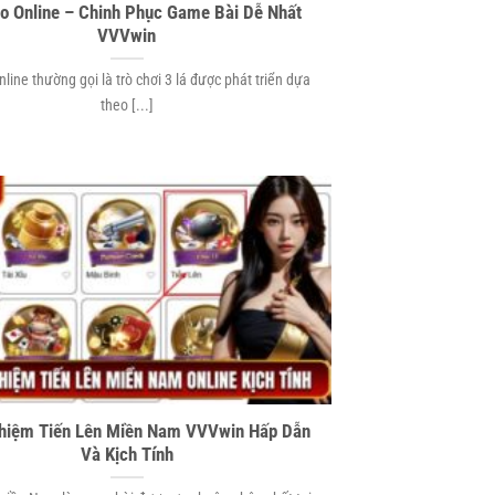
o Online – Chinh Phục Game Bài Dễ Nhất
VVVwin
nline thường gọi là trò chơi 3 lá được phát triển dựa
theo [...]
ghiệm Tiến Lên Miền Nam VVVwin Hấp Dẫn
Và Kịch Tính