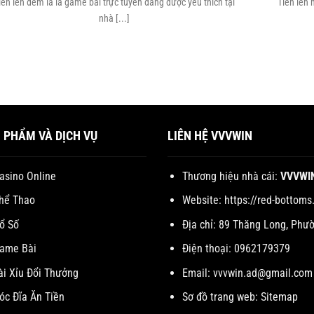
iến lên đếm lá là game bài trực tuyến đang được yêu thích tại
Tiến lên
nhà [...]
 PHẨM VÀ DỊCH VỤ
LIÊN HỆ VVVWIN
asino Online
Thương hiệu nhà cái:
VVVWI
hể Thao
Website:
https://red-bottoms
ổ Số
Địa chỉ:
89 Thăng Long, Phườn
ame Bài
Điện thoại: 0962179379
ài Xỉu Đổi Thưởng
Email:
vvvwin.ad@gmail.com
óc Đĩa Ăn Tiền
Sơ đồ trang web:
Sitemap