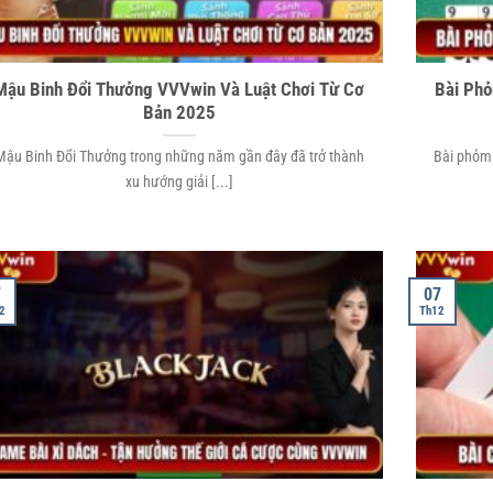
Mậu Binh Đổi Thưởng VVVwin Và Luật Chơi Từ Cơ
Bài Phỏ
Bản 2025
Mậu Binh Đổi Thưởng trong những năm gần đây đã trở thành
Bài phỏm 
xu hướng giải [...]
7
07
2
Th12