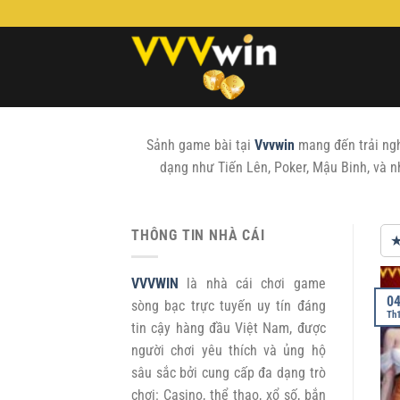
Chuyển
đến
nội
dung
Sảnh game bài tại
Vvvwin
mang đến trải nghi
dạng như Tiến Lên, Poker, Mậu Binh, và n
THÔNG TIN NHÀ CÁI
★
VVVWIN
là nhà cái chơi game
0
sòng bạc trực tuyến uy tín đáng
Th
tin cậy hàng đầu Việt Nam, được
người chơi yêu thích và ủng hộ
sâu sắc bởi cung cấp đa dạng trò
chơi: Casino, thể thao, xổ số, bắn