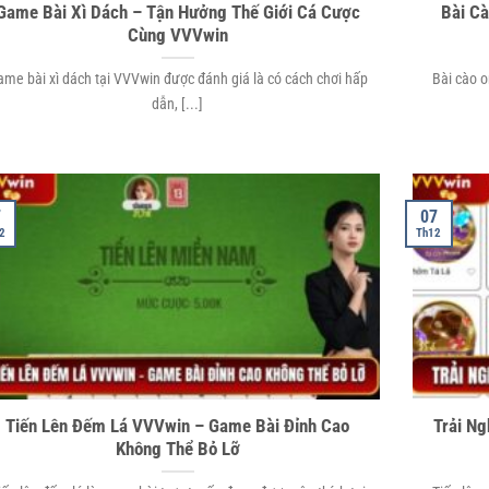
Game Bài Xì Dách – Tận Hưởng Thế Giới Cá Cược
Bài Cà
Cùng VVVwin
ame bài xì dách tại VVVwin được đánh giá là có cách chơi hấp
Bài cào o
dẫn, [...]
7
07
2
Th12
Tiến Lên Đếm Lá VVVwin – Game Bài Đỉnh Cao
Trải N
Không Thể Bỏ Lỡ