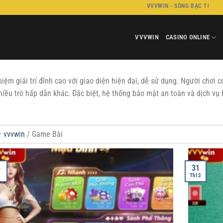
VVVWIN - SÒNG BẠC TRỰC TUYẾN UY 
VVVWIN
CASINO ONLINE
ệm giải trí đỉnh cao với giao diện hiện đại, dễ sử dụng. Người chơi 
hiều trò hấp dẫn khác. Đặc biệt, hệ thống bảo mật an toàn và dịch vụ 
 vvvwin
/
Game Bài
4
31
1
Th12