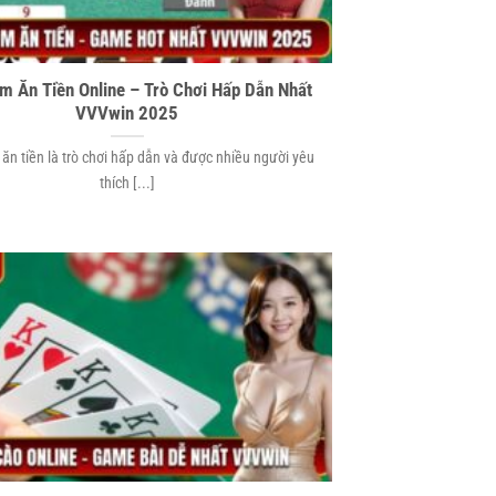
m Ăn Tiền Online – Trò Chơi Hấp Dẫn Nhất
VVVwin 2025
ăn tiền là trò chơi hấp dẫn và được nhiều người yêu
thích [...]