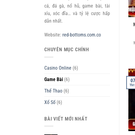
cá, đá gà, nổ hũ, game bài, tài
xỉu, xóc đĩa… và tỷ lệ cược hấp
dẫn nhất.
Website:
red-bottoms.com.co
CHUYÊN MỤC CHÍNH
Casino Online
(6)
Game Bài
(6)
0
Th1
Thể Thao
(6)
Xổ Số
(6)
BÀI VIẾT MỚI NHẤT