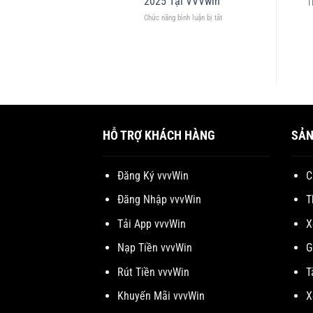
2025 Tại VVVwin
T
VVVwin
Tại
ở
Chức năng bình luận bị tắt
Và
VVVwin
Rồng
Luật
Hổ
Chơi
Online
Từ
–
Cơ
Siêu
Bản
Phẩm
2025
Đáng
Trải
Nghiệm
HỖ TRỢ KHÁCH HÀNG
SẢN
2025
Tại
VVVwin
Đăng Ký vvvWin
C
Đăng Nhập vvvWin
T
Tải App vvvWin
X
Nạp Tiền vvvWin
G
Rút Tiền vvvWin
T
Khuyến Mãi vvvWin
X