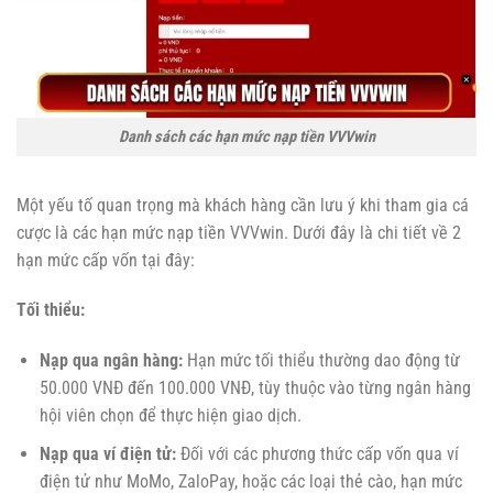
Danh sách các hạn mức nạp tiền VVVwin
Một yếu tố quan trọng mà khách hàng cần lưu ý khi tham gia cá
cược là các hạn mức nạp tiền VVVwin. Dưới đây là chi tiết về 2
hạn mức cấp vốn tại đây:
Tối thiểu:
Nạp qua ngân hàng:
Hạn mức tối thiểu thường dao động từ
50.000 VNĐ đến 100.000 VNĐ, tùy thuộc vào từng ngân hàng
hội viên chọn để thực hiện giao dịch.
Nạp qua ví điện tử:
Đối với các phương thức cấp vốn qua ví
điện tử như MoMo, ZaloPay, hoặc các loại thẻ cào, hạn mức