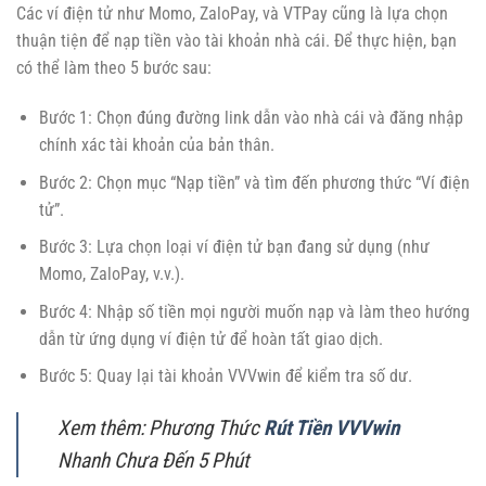
Các ví điện tử như Momo, ZaloPay, và VTPay cũng là lựa chọn
thuận tiện để nạp tiền vào tài khoản nhà cái. Để thực hiện, bạn
có thể làm theo 5 bước sau:
Bước 1: Chọn đúng đường link dẫn vào nhà cái và đăng nhập
chính xác tài khoản của bản thân.
Bước 2: Chọn mục “Nạp tiền” và tìm đến phương thức “Ví điện
tử”.
Bước 3: Lựa chọn loại ví điện tử bạn đang sử dụng (như
Momo, ZaloPay, v.v.).
Bước 4: Nhập số tiền mọi người muốn nạp và làm theo hướng
dẫn từ ứng dụng ví điện tử để hoàn tất giao dịch.
Bước 5: Quay lại tài khoản VVVwin để kiểm tra số dư.
Xem thêm:
Phương Thức
Rút Tiền VVVwin
Nhanh Chưa Đến 5 Phút